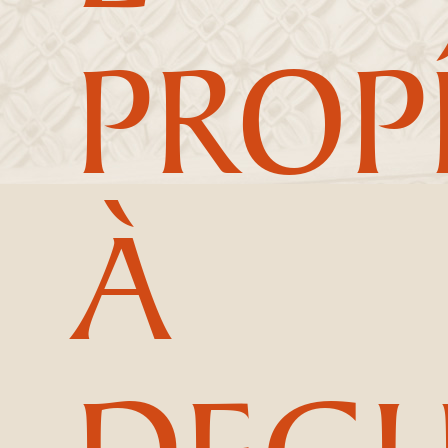
PROP
À
DEG