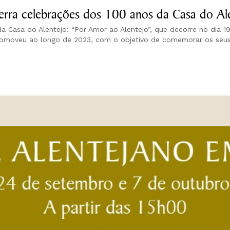
erra celebrações dos 100 anos da Casa do Al
 Casa do Alentejo: “Por Amor ao Alentejo”, que decorre no dia 1
o promoveu ao longo de 2023, com o objetivo de comemorar os seus