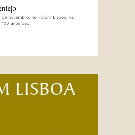
entejo
9 de novembro, no Fórum Lisboa, vai
 100 anos de...