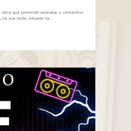
ma obra que pretende assinalar o centésimo
 na sua sede, situada na...