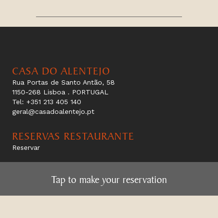
CASA DO ALENTEJO
Rua Portas de Santo Antão, 58
1150-268 Lisboa . PORTUGAL
Tel: +351 213 405 140
geral@casadoalentejo.pt
RESERVAS RESTAURANTE
Reservar
HORÁRIOS
Toque aqui para fazer a sua reserva
Tap to make your reservation
Restaurante
Das 12H às 15H e 19H às 23H
Taberna