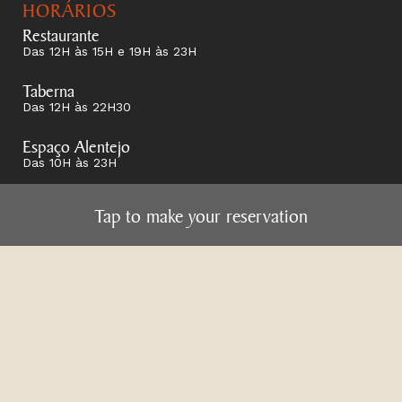
HORÁRIOS
Restaurante
Das 12H às 15H e 19H às 23H
Taberna
Das 12H às 22H30
Espaço Alentejo
Das 10H às 23H
Toque aqui para fazer a sua reserva
Tap to make your reservation
WIFI Gratuito
em todo o espaço
da Casa do Alentejo