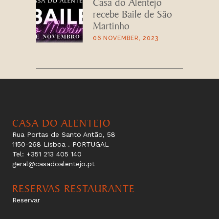
Casa do Alentejo
recebe Baile de São
Martinho
06 NOVEMBER, 2023
CASA DO ALENTEJO
Rua Portas de Santo Antão, 58
1150-268 Lisboa . PORTUGAL
Tel: +351 213 405 140
geral@casadoalentejo.pt
RESERVAS RESTAURANTE
Reservar