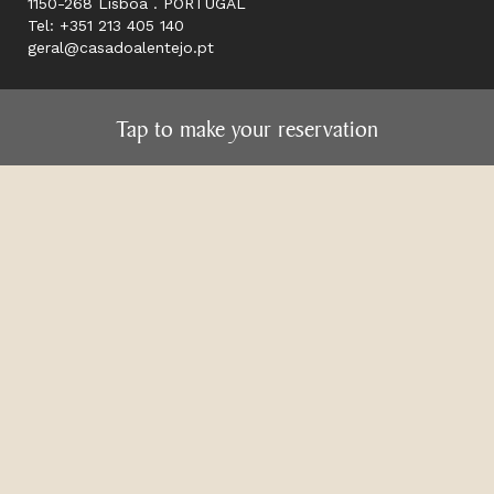
1150-268 Lisboa . PORTUGAL
Tel: +351 213 405 140
geral@casadoalentejo.pt
RESERVAS RESTAURANTE
Toque aqui para fazer a sua reserva
Tap to make your reservation
Reservar
HORÁRIOS
Restaurante
Das 12H às 15H e 19H às 23H
Taberna
Das 12H às 22H30
Espaço Alentejo
Das 10H às 23H