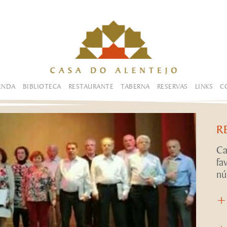
ENDA
BIBLIOTECA
RESTAURANTE
TABERNA
RESERVAS
LINKS
C
R
Ca
fa
nú
+
+